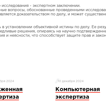
 исследования - экспертном заключении.
ные вопросы, обоснованные проведенными исследова
является доказательством по делу, и может существен
 в установлении объективной истины по делу. Ее рез
едливые решения, опираясь на научно подтвержденны
ия и неясности, что способствует защите прав и зако
бря 2024
10 декабря 2024
оженная
Компьютерная
ертиза
экспертиза